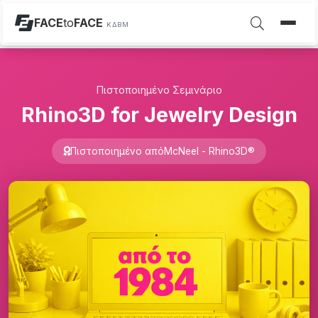
FACE
to
FACE
ΚΔΒΜ
Πιστοποιημένο Σεμινάριο
Rhino3D for Jewelry Design
Πιστοποιημένο από
McNeel - Rhino3D®