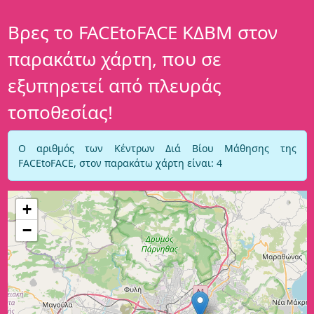
Βρες το FACEtoFACE ΚΔΒΜ στον
παρακάτω χάρτη, που σε
εξυπηρετεί από πλευράς
τοποθεσίας!
Ο αριθμός των Κέντρων Διά Βίου Μάθησης της
FACEtoFACE, στον παρακάτω χάρτη είναι:
4
+
−