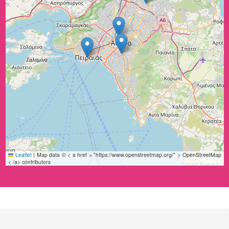
Leaflet
|
Map data © < a href = "https://www.openstreetmap.org/" > OpenStreetMap
< /a> contributors