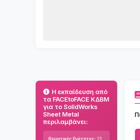
Η εκπαίδευση από
τα FACEtoFACE ΚΔΒΜ
για το SolidWorks
Sheet Metal
Π
περιλαμβάνει:
Θεματικές Ενότητες:
23