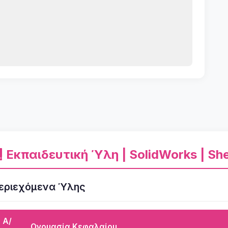
Εκπαιδευτική Ύλη | SolidWorks | Sh
εριεχόμενα Ύλης
Α/
Ονομασία Κεφαλαίου