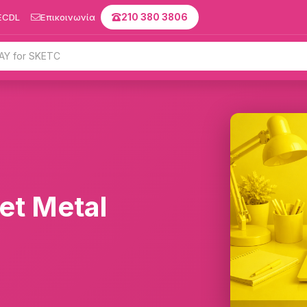
ECDL
Επικοινωνία
210 380 3806
et Metal