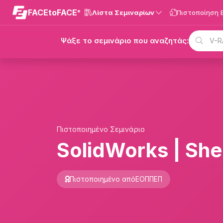
FACE
to
FACE
Λίστα Σεμιναρίων
Πιστοποίηση 
®
Ψάξε το σεμινάριο που αναζητάς:
Πιστοποιημένο Σεμινάριο
SolidWorks | She
Πιστοποιημένο από
ΕΟΠΠΕΠ