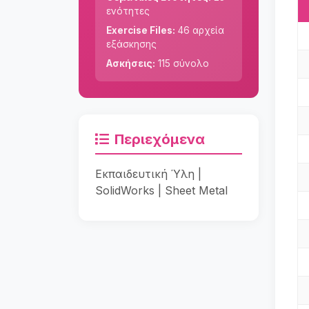
ενότητες
Exercise Files:
46 αρχεία
εξάσκησης
Ασκήσεις:
115 σύνολο
Περιεχόμενα
Εκπαιδευτική Ύλη |
SolidWorks | Sheet Metal