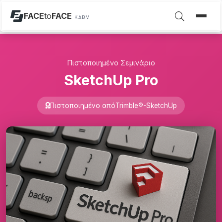
FACE
to
FACE
ΚΔΒΜ
Πιστοποιημένο Σεμινάριο
SketchUp Pro
Πιστοποιημένο από
Trimble®-SketchUp