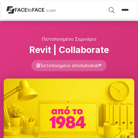
FACE
to
FACE
ΚΔΒΜ
Πιστοποιημένο Σεμινάριο
Revit | Collaborate
Πιστοποιημένο από
Autodesk®