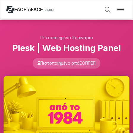
FACE
to
FACE
ΚΔΒΜ
Πιστοποιημένο Σεμινάριο
Plesk | Web Hosting Panel
Πιστοποιημένο από
ΕΟΠΠΕΠ