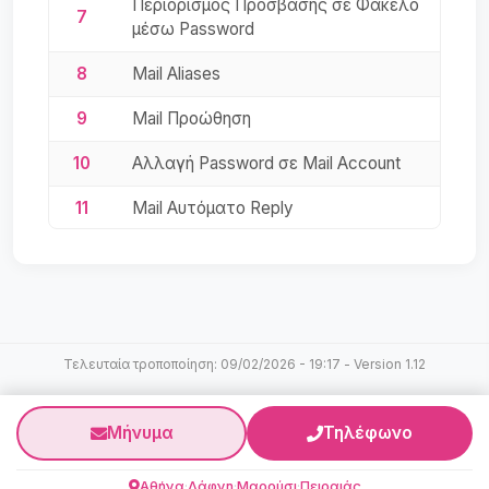
Περιορισμός Πρόσβασης σε Φάκελο
7
μέσω Password
8
Mail Aliases
9
Mail Προώθηση
10
Αλλαγή Password σε Mail Account
11
Mail Αυτόματο Reply
12
FTP λογαριασμοί
13
Προσθήκη Domain Alias
14
Δημιουργία Mail Account
Τελευταία τροποποίηση: 09/02/2026 - 19:17 - Version 1.12
15
Προστασία Domain - Mail Server
Μήνυμα
Τηλέφωνο
Αθήνα
·
Δάφνη
·
Μαρούσι
·
Πειραιάς