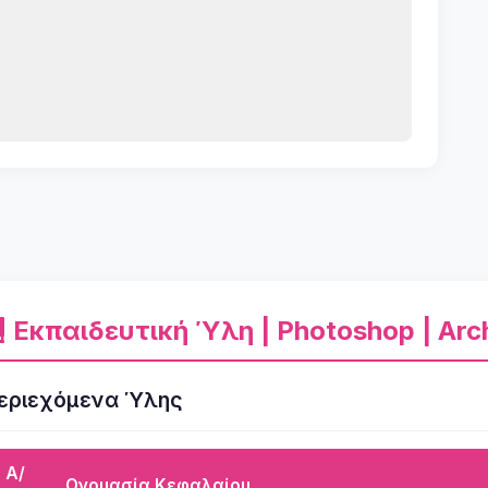
Εκπαιδευτική Ύλη | Photoshop | Arch
εριεχόμενα Ύλης
Α/
Ονομασία Κεφαλαίου