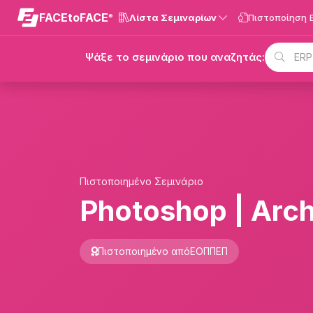
FACE
to
FACE
Λίστα Σεμιναρίων
Πιστοποίηση 
®
Ψάξε το σεμινάριο που αναζητάς:
Πιστοποιημένο Σεμινάριο
Photoshop | Arch
Πιστοποιημένο από
ΕΟΠΠΕΠ