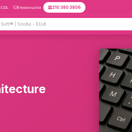
ECDL
Επικοινωνία
210 380 3806
itecture