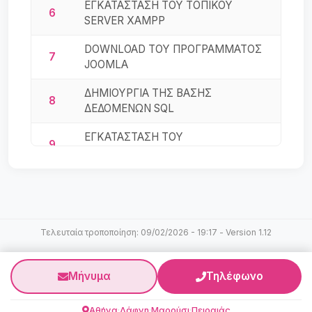
ΕΓΚΑΤΑΣΤΑΣΗ ΤΟΥ ΤΟΠΙΚΟΥ
6
SERVER XAMPP
DOWNLOAD ΤΟΥ ΠΡΟΓΡΑΜΜΑΤΟΣ
7
JOOMLA
ΔΗΜΙΟΥΡΓΙΑ ΤΗΣ ΒΑΣΗΣ
8
ΔΕΔΟΜΕΝΩΝ SQL
ΕΓΚΑΤΑΣΤΑΣΗ ΤΟΥ
9
ΠΡΟΓΡΑΜΜΑΤΟΣ ΤΟΥ JOOMLA!
ΕΓΚΑΤΑΣΤΑΣΗ ΕΛΛΗΝΙΚΗΣ
10
ΓΛΩΣΣΑΣ ΓΙΑ ΤΟ JOOMLA! 3.9.14
ΔΗΜΙΟΥΡΓΙΑ AΡΘΡΟΥ ΚΑΙ ΟΡΙΣΜΟΣ
11
Τελευταία τροποποίηση: 09/02/2026 - 19:17 - Version 1.12
ΩΣ ΚΥΡΙΟ ΑΡΘΡΟ
ΜΟΡΦΟΠΟΙΗΣΗ ΠΕΡΙΕΧΟΜΕΝΟΥ ΣΕ
12
Μήνυμα
Τηλέφωνο
ΕΝΑ AΡΘΡΟ
Αθήνα
·
Δάφνη
·
Μαρούσι
·
Πειραιάς