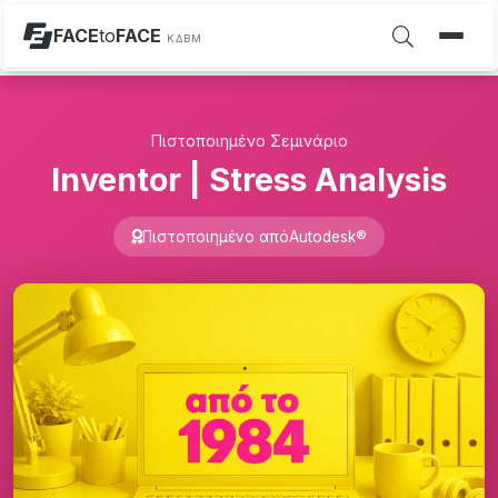
FACE
to
FACE
ΚΔΒΜ
Πιστοποιημένο Σεμινάριο
Inventor | Stress Analysis
Πιστοποιημένο από
Autodesk®