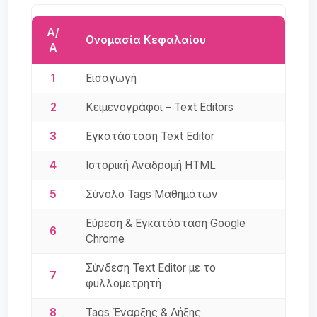
Α/
Ονομασία Κεφαλαίου
Α
1
Εισαγωγή
2
Κειμενογράφοι – Text Editors
3
Εγκατάσταση Text Editor
4
Ιστορική Αναδρομή HTML
5
Σύνολο Tags Μαθημάτων
Εύρεση & Εγκατάσταση Google
6
Chrome
Σύνδεση Text Editor με το
7
φυλλομετρητή
8
Tags Έναρξης & Λήξης