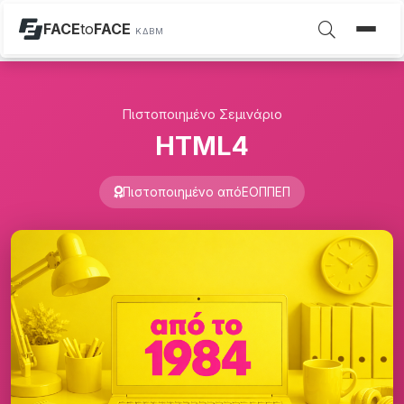
FACE
to
FACE
ΚΔΒΜ
Πιστοποιημένο Σεμινάριο
HTML4
Πιστοποιημένο από
ΕΟΠΠΕΠ