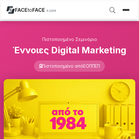
FACE
to
FACE
ΚΔΒΜ
Πιστοποιημένο Σεμινάριο
Έννοιες Digital Marketing
Πιστοποιημένο από
ΕΟΠΠΕΠ